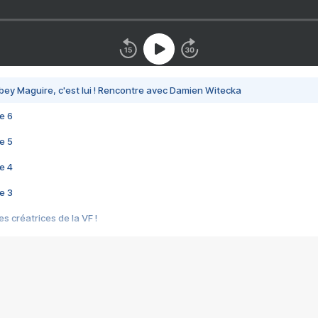
bey Maguire, c'est lui ! Rencontre avec Damien Witecka
e 6
e 5
e 4
e 3
s créatrices de la VF !
e 2
e 1
e Mektoub My Love arrive enfin ! Rencontre avec Shaïn Boumedine et Sal