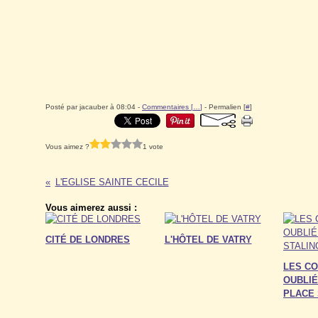
Posté par jacauber à 08:04 -
Commentaires [
…
]
- Permalien [
#
]
Vous aimez ?
1 vote
L'EGLISE SAINTE CECILE
Vous aimerez aussi :
CITÉ DE LONDRES
L'HÔTEL DE VATRY
LES C
OUBLIÉ
PLACE