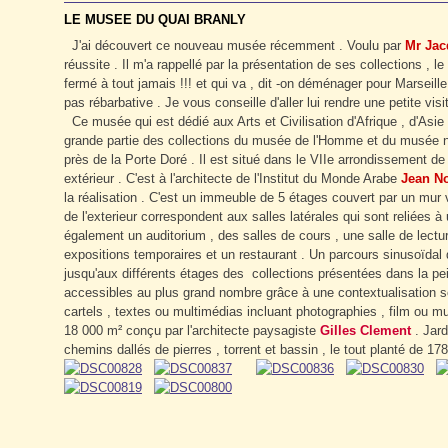
LE MUSEE DU QUAI BRANLY
J'ai découvert ce nouveau musée récemment . Voulu par
Mr Jac
réussite . Il m'a rappellé par la présentation de ses collections , 
fermé à tout jamais !!! et qui va , dit -on déménager pour Marseille
pas rébarbative . Je vous conseille d'aller lui rendre une petite visi
Ce musée qui est dédié aux Arts et Civilisation d'Afrique , d'Asi
grande partie des collections du musée de l'Homme et du musée nat
près de la Porte Doré . Il est situé dans le VIIe arrondissement 
extérieur . C'est à l'architecte de l'Institut du Monde Arabe
Jean N
la réalisation . C'est un immeuble de 5 étages couvert par un mur 
de l'exterieur correspondent aux salles latérales qui sont reliées 
également un auditorium , des salles de cours , une salle de lectu
expositions temporaires et un restaurant . Un parcours sinusoïdal d
jusqu'aux différents étages des collections présentées dans la p
accessibles au plus grand nombre grâce à une contextualisation so
cartels , textes ou multimédias incluant photographies , film ou m
18 000 m² conçu par l'architecte paysagiste
Gilles Clement
. Jard
chemins dallés de pierres , torrent et bassin , le tout planté de 17