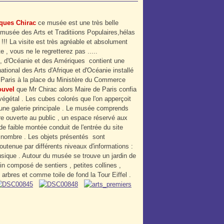
ques Chirac
ce musée est une très belle
le musée des Arts et Traditiions Populaires,hélas
 !!! La visite est très agréable et absolument
te , vous ne le regretterez pas .....
e , d'Océanie et des Amériques contient une
ional des Arts d'Afrique et d'Océanie installé
de Paris à la place du Ministère du Commerce
ouvel
que Mr Chirac alors Maire de Paris confia
végétal . Les cubes colorés que l'on apperçoit
à une galerie principale . Le musée comprends
re ouverte au public , un espace réservé aux
e faible montée conduit de l'entrée du site
einombre . Les objets présentés sont
utenue par différents niveaux d'informations :
usique . Autour du musée se trouve un jardin de
in composé de sentiers , petites collines ,
8 arbres et comme toile de fond la Tour Eiffel .