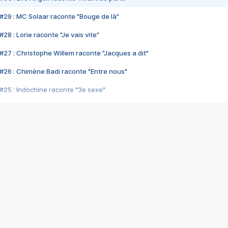
#29 : MC Solaar raconte "Bouge de là"
28 : Lorie raconte "Je vais vite"
#27 : Christophe Willem raconte "Jacques a dit"
#26 : Chimène Badi raconte "Entre nous"
#25 : Indochine raconte "3e sexe"
#24 : Zaho raconte "C'est chelou"
#23 : Patrick Bruel raconte "Au café des délices"
#22 : Kyo raconte "Le chemin"
#21 : Nolwenn Leroy raconte "Cassé"
#20 : Patrick Hernandez raconte "Born to be alive"
#19 : Lorie raconte "Près de moi"
#18 : Michael Jones raconte "A nos actes manqués" (avec Jean-Jacque