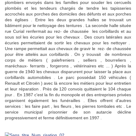
plombiers envoyés dans les familles pour souder les cercueils
plombés et les tendeurs chargés de tendre les tapisseries
accrochés aux porches des domiciles des défunts et aux porches
des églises . Entre les deux grandes halles se trouvait un
bâtiment pour le nettoyage des tentures . La seconde halle située
rue Curial renfermait au rez- de chaussée les corbillards et au
sous sol les écuries pour les chevaux . Des cours latérales aux
écuries permettaient de sortir les chevaux pour les nettoyer .
Une rampe permettait aux chevaux de gravir le rez- de chaussée
pour être attelés aux corbillards . On y trouvait de nombreux
corps de métiers ( palefreniers , selliers , bourreliers ,
maréchaux- ferrants , forgerons , vétérinaires etc ... ) Après la
guerre de 1940 les chevaux disparurent pour laisser la place aux
corbillards automobiles . Le parc possédait 150 véhicules (
Renault et Citroën ) avec là encore les métiers pour leur entretien
et leur réparation . Près de 120 convois quittaient le 104 chaque
jour . En 1987 c'est la fin du monopole et des entreprises privées
organisent également les funérailles . Elles offrent d'autres
services : les faire part , les fleurs , les pierres tombales etc . Le
service municipal prisonnier de son autarcie décline
progressivement et ferme définitivement en 1997 .