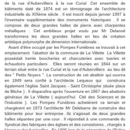
de la rue d'Aubervilliers à la rue Curial .Cet ensemble de
bâtiments daté de 1874 est un témoignage de l'architecture
industrielle du XIXème siècle . Il est inscrit depuis janvier 1997 à
l'inventaire supplémentaire des monuments historiques . Il se
compose de deux grandes halles de pierre avec charpentes
métalliques . Cet ambitieux projet voulu par Mr Delanoë
transformera les deux grandes halles en lieu de création
artistique polymorphe de dimension internationale .
Avant d'être occupé par les Pompes Funèbres se trouvait à cet
emplacement l'abattoir de la commune de La Villette La Villette
possédait trente boucheries et charcuteries avec tueries et
échaudoirs particuliers . Elles seront réunies en 1844 sur un
terrain situé entre la rue Curial et la rue d'Aubervilliers au lieu dit
des " Petits Noyers ". La construction de cet abattoir qui ouvrira
en 1849 sera confié à l'architecte Lequeux qui construira
également l'église Saint Jacques - Saint Christophe située place
de Bitche ) . Il disparaîtra après l'ouverture en 1867 des abattoirs
généraux de La Villette ( aujourd'hui Cité des Sciences et de
l'Industrie ). Les Pompes Funèbres achetèrent ce terrain et
chargèrent en 1873 l'architecte Mr Delebarre de construire des
bâtiments pour leur entreprise .Ils s'agissait de deux grandes
halles séparées par une cour . Il répondait à une commande du
Syndicat des fabriques des églises et des consistoires , chargés à