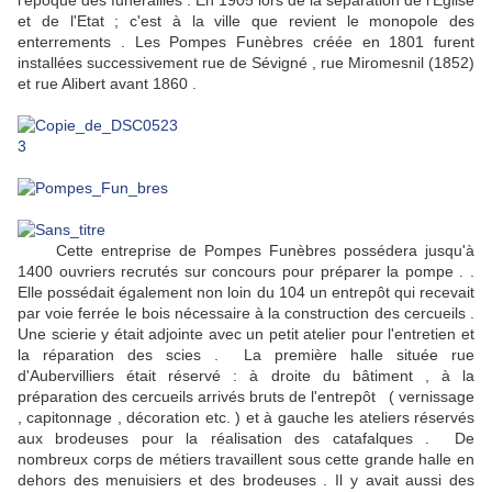
l'époque des funérailles . En 1905 lors de la séparation de l'Eglise
et de l'Etat ; c'est à la ville que revient le monopole des
enterrements . Les Pompes Funèbres créée en 1801 furent
installées successivement rue de Sévigné , rue Miromesnil (1852)
et rue Alibert avant 1860 .
Cette entreprise de Pompes Funèbres possédera jusqu'à
1400 ouvriers recrutés sur concours pour préparer la pompe . .
Elle possédait également non loin du 104 un entrepôt qui recevait
par voie ferrée le bois nécessaire à la construction des cercueils .
Une scierie y était adjointe avec un petit atelier pour l'entretien et
la réparation des scies . La première halle située rue
d'Aubervilliers était réservé : à droite du bâtiment , à la
préparation des cercueils arrivés bruts de l'entrepôt ( vernissage
, capitonnage , décoration etc. ) et à gauche les ateliers réservés
aux brodeuses pour la réalisation des catafalques . De
nombreux corps de métiers travaillent sous cette grande halle en
dehors des menuisiers et des brodeuses . Il y avait aussi des