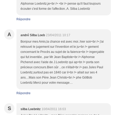
Alphonse Loebnitz,je<br /> <br /> pense qu'il faut toujours
écouter c'est forme de l'affection..A. Silba Loebnitz
Répondre
A
andré Silba Loeb
23/04/2011 10:17
Bonjour mes Amis,la chance est avec moi..hier soir<br /> j'ai
retrouvé le jugement sur l'invention et le ju<br /> gement
concernant le Procès au sujet de la faience<br /> ingerçable
qui fut inventée...par Mr Jean Baptiste<br /> Alphonse
Pichenot avec l'aide de J.Loebnitz qui ap<br /> porta son
précieux concours.Bien sûr ...ce n'était<br /> pas Jules Paul
Loebnitz,surtout pas en 1840 car il<br /> allait sur ses 4
ans....Mais son Père Jean Christo<br /> phe Göttlob
Loebnitz.Merci pour votre message....
Répondre
S
silba Loebnitz
10/04/2011 16:03