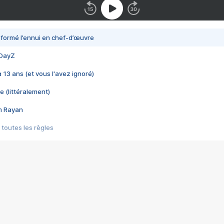
nsformé l’ennui en chef-d’œuvre
 DayZ
 a 13 ans (et vous l'avez ignoré)
e (littéralement)
im Rayan
 toutes les règles
s les jeux vidéo
us choquant de Rockstar ? - Le scandale BULLY
e plus moche de Steam
du RÊVE tourne au CAUCHEMAR
pendant 8 heures