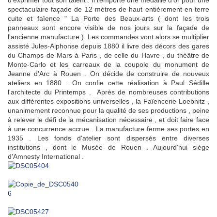
d'exprimer tout son talent . Il remporte une médaille d'or pour une
spectaculaire façade de 12 mètres de haut entièrement en terre
cuite et faïence " La Porte des Beaux-arts ( dont les trois
panneaux sont encore visible de nos jours sur la façade de
l'ancienne manufacture ). Les commandes vont alors se multiplier
assisté Jules-Alphonse depuis 1880 il livre des décors des gares
du Champs de Mars à Paris , de celle du Havre , du théâtre de
Monte-Carlo et les carreaux de la coupole du monument de
Jeanne d'Arc à Rouen . On décide de construire de nouveux
ateliers en 1880 . On confie cette réalisation à Paul Sédille
l'architecte du Printemps . Après de nombreuses contributions
aux différentes expositions universelles , la Faïencerie Loebnitz ,
unanimement reconnue pour la qualité de ses productions , peine
à relever le défi de la mécanisation nécessaire , et doit faire face
à une concurrence accrue . La manufacture ferme ses portes en
1935 . Les fonds d'atelier sont dispersés entre diverses
institutions , dont le Musée de Rouen . Aujourd'hui siège
d'Amnesty International .