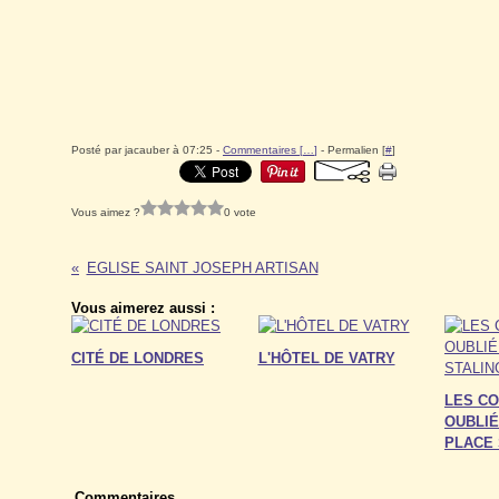
Posté par jacauber à 07:25 -
Commentaires [
…
]
- Permalien [
#
]
Vous aimez ?
0 vote
EGLISE SAINT JOSEPH ARTISAN
Vous aimerez aussi :
CITÉ DE LONDRES
L'HÔTEL DE VATRY
LES C
OUBLIÉ
PLACE
Commentaires