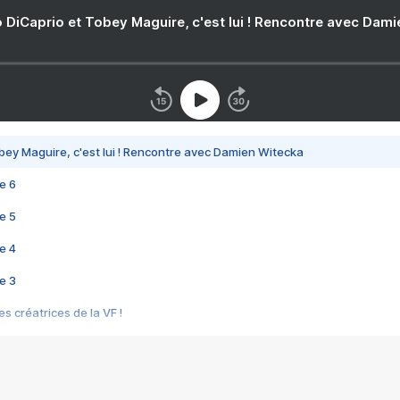
 DiCaprio et Tobey Maguire, c'est lui ! Rencontre avec Dam
bey Maguire, c'est lui ! Rencontre avec Damien Witecka
e 6
e 5
e 4
e 3
s créatrices de la VF !
e 2
e 1