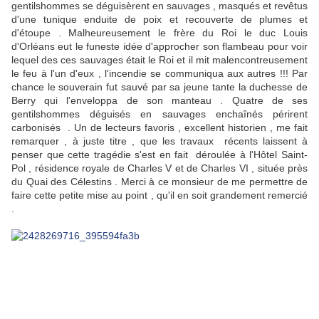
gentilshommes se déguisèrent en sauvages , masqués et revêtus
d'une tunique enduite de poix et recouverte de plumes et
d'étoupe . Malheureusement le frère du Roi le duc Louis
d'Orléans eut le funeste idée d'approcher son flambeau pour voir
lequel des ces sauvages était le Roi et il mit malencontreusement
le feu à l'un d'eux , l'incendie se communiqua aux autres !!! Par
chance le souverain fut sauvé par sa jeune tante la duchesse de
Berry qui l'enveloppa de son manteau . Quatre de ses
gentilshommes déguisés en sauvages enchaînés périrent
carbonisés . Un de lecteurs favoris , excellent historien , me fait
remarquer , à juste titre , que les travaux récents laissent à
penser que cette tragédie s'est en fait déroulée à l'Hôtel Saint-
Pol , résidence royale de Charles V et de Charles VI , située près
du Quai des Célestins . Merci à ce monsieur de me permettre de
faire cette petite mise au point , qu'il en soit grandement remercié
.