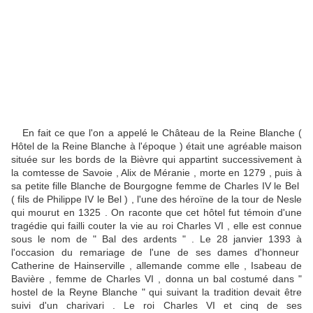
En fait ce que l'on a appelé le Château de la Reine Blanche (
Hôtel de la Reine Blanche à l'époque ) était une agréable maison
située sur les bords de la Bièvre qui appartint successivement à
la comtesse de Savoie , Alix de Méranie , morte en 1279 , puis à
sa petite fille Blanche de Bourgogne femme de Charles IV le Bel
( fils de Philippe IV le Bel ) , l'une des héroïne de la tour de Nesle
qui mourut en 1325 . On raconte que cet hôtel fut témoin d'une
tragédie qui failli couter la vie au roi Charles VI , elle est connue
sous le nom de " Bal des ardents " . Le 28 janvier 1393 à
l'occasion du remariage de l'une de ses dames d'honneur
Catherine de Hainserville , allemande comme elle , Isabeau de
Bavière , femme de Charles VI , donna un bal costumé dans "
hostel de la Reyne Blanche " qui suivant la tradition devait être
suivi d'un charivari . Le roi Charles VI et cinq de ses