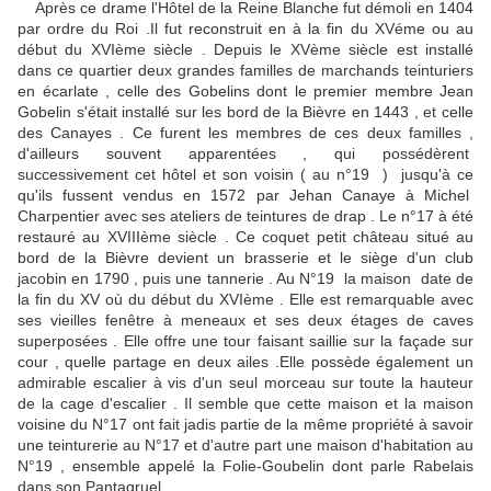
Après ce drame l'Hôtel de la Reine Blanche fut démoli en 1404
par ordre du Roi .Il fut reconstruit en à la fin du XVéme ou au
début du XVIème siècle . Depuis le XVème siècle est installé
dans ce quartier deux grandes familles de marchands teinturiers
en écarlate , celle des Gobelins dont le premier membre Jean
Gobelin s'était installé sur les bord de la Bièvre en 1443 , et celle
des Canayes . Ce furent les membres de ces deux familles ,
d'ailleurs souvent apparentées , qui possédèrent
successivement cet hôtel et son voisin ( au n°19 ) jusqu'à ce
qu'ils fussent vendus en 1572 par Jehan Canaye à Michel
Charpentier avec ses ateliers de teintures de drap . Le n°17 à été
restauré au XVIIIème siècle . Ce coquet petit château situé au
bord de la Bièvre devient un brasserie et le siège d'un club
jacobin en 1790 , puis une tannerie . Au N°19 la maison date de
la fin du XV où du début du XVIème . Elle est remarquable avec
ses vieilles fenêtre à meneaux et ses deux étages de caves
superposées . Elle offre une tour faisant saillie sur la façade sur
cour , quelle partage en deux ailes .Elle possède également un
admirable escalier à vis d'un seul morceau sur toute la hauteur
de la cage d'escalier . Il semble que cette maison et la maison
voisine du N°17 ont fait jadis partie de la même propriété à savoir
une teinturerie au N°17 et d'autre part une maison d'habitation au
N°19 , ensemble appelé la Folie-Goubelin dont parle Rabelais
dans son Pantagruel .