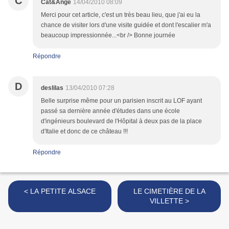
C
Cat&Ange
14/04/2010 08:09
Merci pour cet article, c'est un très beau lieu, que j'ai eu la
chance de visiter lors d'une visite guidée et dont l'escalier m'a
beaucoup impressionnée...<br /> Bonne journée
Répondre
D
deslilas
13/04/2010 07:28
Belle surprise même pour un parisien inscrit au LOF ayant
passé sa dernière année d'études dans une école
d'ingénieurs boulevard de l'Hôpital à deux pas de la place
d'Italie et donc de ce château !!!
Répondre
< LA PETITE ALSACE
LE CIMETIÈRE DE LA
VILLETTE >