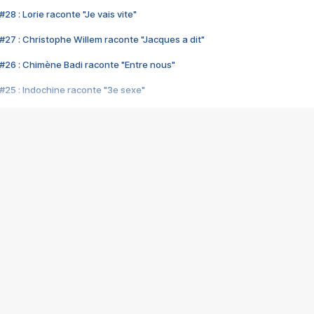
28 : Lorie raconte "Je vais vite"
#27 : Christophe Willem raconte "Jacques a dit"
#26 : Chimène Badi raconte "Entre nous"
#25 : Indochine raconte "3e sexe"
#24 : Zaho raconte "C'est chelou"
#23 : Patrick Bruel raconte "Au café des délices"
#22 : Kyo raconte "Le chemin"
#21 : Nolwenn Leroy raconte "Cassé"
#20 : Patrick Hernandez raconte "Born to be alive"
#19 : Lorie raconte "Près de moi"
#18 : Michael Jones raconte "A nos actes manqués" (avec Jean-Jacque
#17 : Khaled raconte "Aïcha"