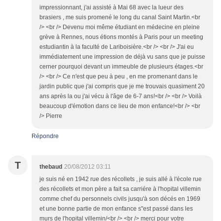
impressionnant, j'ai assisté à Mai 68 avec la lueur des
brasiers , me suis promené le long du canal Saint Martin.<br
/> <br /> Devenu moi même étudiant en médecine en pleine
grève à Rennes, nous étions montés à Paris pour un meeting
estudiantin à la faculté de Lariboisière.<br /> <br /> J'ai eu
immédiatement une impression de déjà vu sans que je puisse
cerner pourquoi devant un immeuble de plusieurs étages.<br
/> <br /> Ce n'est que peu à peu , en me promenant dans le
jardin public que j'ai compris que je me trouvais quasiment 20
ans après la ou j'ai vécu à l'âge de 6-7 ans!<br /> <br /> Voilà
beaucoup d'émotion dans ce lieu de mon enfance!<br /> <br
/> Pierre
Répondre
T
thebaud
20/08/2012 03:11
je suis né en 1942 rue des récollets , je suis allé à l'école rue
des récollets et mon père a fait sa carriére à l'hopital villemin
comme chef du personnels civils jusqu'à son décés en 1969
et une bonne partie de mon enfance s"est passé dans les
murs de l'hopital villemin/<br /> <br /> merci pour votre