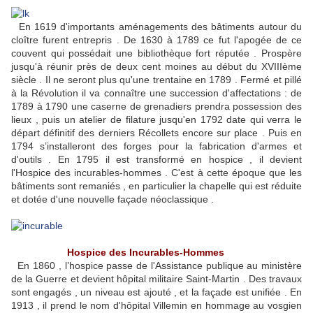
En 1619 d'importants aménagements des bâtiments autour du
cloître furent entrepris . De 1630 à 1789 ce fut l'apogée de ce
couvent qui possédait une bibliothèque fort réputée . Prospère
jusqu'à réunir près de deux cent moines au début du XVIIIème
siècle . Il ne seront plus qu'une trentaine en 1789 . Fermé et pillé
à la Révolution il va connaître une succession d'affectations : de
1789 à 1790 une caserne de grenadiers prendra possession des
lieux , puis un atelier de filature jusqu'en 1792 date qui verra le
départ définitif des derniers Récollets encore sur place . Puis en
1794 s’installeront des forges pour la fabrication d'armes et
d'outils . En 1795 il est transformé en hospice , il devient
l'Hospice des incurables-hommes . C'est à cette époque que les
bâtiments sont remaniés , en particulier la chapelle qui est réduite
et dotée d'une nouvelle façade néoclassique .
Hospice des Incurables-Hommes
En 1860 , l’hospice passe de l'Assistance publique au ministère
de la Guerre et devient hôpital militaire Saint-Martin . Des travaux
sont engagés , un niveau est ajouté , et la façade est unifiée . En
1913 , il prend le nom d'hôpital Villemin en hommage au vosgien