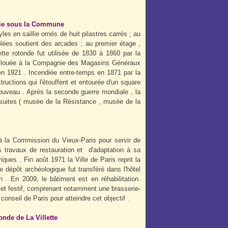
die sous la Commune
es en saillie ornés de huit pilastres carrés ; au
lées soutient des arcades ; au premier étage ,
tte rotonde fut utilisée de 1830 à 1860 par la
is louée à la Compagnie des Magasins Généraux
u'en 1921 . Incendiée entre-temps en 1871 par la
uctions qui l'étouffent et entourée d'un square
ouveau . Après la seconde guerre mondiale , la
s suites ( musée de la Résistance , musée de la
à la Commission du Vieux-Paris pour servir de
 travaux de restauration et d'adaptation à sa
ques . Fin août 1971 la Ville de Paris reprit la
 dépôt archéologique fut transféré dans l'hôtel
 . En 2009, le bâtiment est en réhabilitation.
rel et festif, comprenant notamment une brasserie-
nseil de Paris pour atteindre cet objectif .
e La Villette