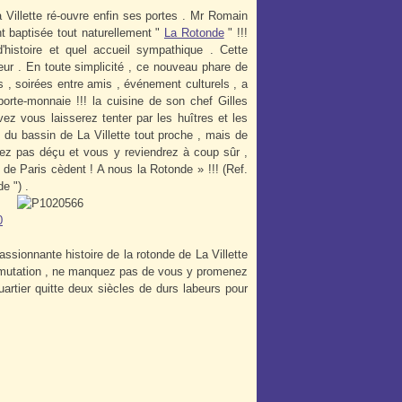
Villette ré-ouvre enfin ses portes . Mr Romain
t baptisée tout naturellement "
La Rotonde
" !!!
histoire et quel accueil sympathique . Cette
eur . En toute simplicité , ce nouveau phare de
fs , soirées entre amis , événement culturels , a
rte-monnaie !!! la cuisine de son chef Gilles
z vous laisserez tenter par les huîtres et les
s du bassin de La Villette tout proche , mais de
rez pas déçu et vous y reviendrez à coup sûr ,
es de Paris cèdent ! A nous la Rotonde
» !!!
(Ref.
e ") .
ssionnante histoire de la rotonde de La Villette
eine mutation , ne manquez pas de vous y promenez
rtier quitte deux siècles de durs labeurs pour