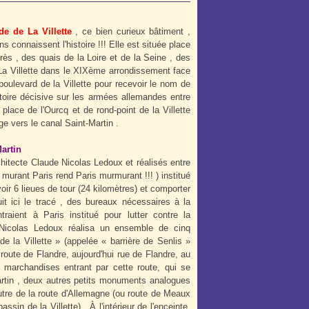
de de La Villette
, ce bien curieux bâtiment ,
 connaissent l'histoire !!! Elle est située place
ès , des quais de la Loire et de la Seine , des
La Villette dans le XIXème arrondissement face
oulevard de la Villette pour recevoir le nom de
toire décisive sur les armées allemandes entre
lace de l'Ourcq et de rond-point de la Villette
ge vers le canal Saint-Martin .
rtin
chitecte Claude Nicolas Ledoux et réalisés entre
murant Paris rend Paris murmurant !!! ) institué
oir 6 lieues de tour (24 kilomètres) et comporter
it ici le tracé , des bureaux nécessaires à la
traient à Paris institué pour lutter contre la
e Nicolas Ledoux réalisa un ensemble de cinq
 la Villette » (appelée « barrière de Senlis »
 route de Flandre, aujourd'hui rue de Flandre, au
es marchandises entrant par cette route, qui se
-Martin , deux autres petits monuments analogues
'autre de la route d'Allemagne (ou route de Meaux
in de la Villette) . À l'intérieur de l'enceinte,