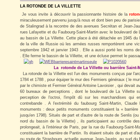
LA ROTONDE DE LA VILLETTE
Je vous invite à découvrir la passionnante histoire de la
roton
miraculeusement parvenu jusqu'à nous et dont bien peu de parisiens
de Stalingrad à la recontre de des avenues Secrétan et Jean-Jaur
rues Lafayette et du Faubourg-Saint-Martin avec le boulevard de 
au bassin de La Villette. Cette place à été détachée en 1945 du b
de la ville de Russie où les armées russes remportèrent une vic
septembre 1942 et janvier 1943 . Elle a aussi porté les noms de p
. Elle ferme le bassin de la Villette, et une écluse permet le passa
La rotonde de La Villette ou barrière Saint-Ma
La rotonde de la Villette est l'un des monuments conçus par l'ar
1784 et 1788 , pour équiper le mur des Fermiers généraux ( le mur 
par le chimiste et Fermier Général Antoine Lavoisier , qui devait av
60 bureaux de perceptions , dont le boulevard de La Villette su
perception de l'octroi, l'impôt dû sur les marchandises qui en
contrebande . A l'extrémité du faubourg Saint-Martin, Claud
monuments : deux petits monuments constituaient la « barrière de
jusqu'en 1798). Situés de part et d'autre de la route de Senlis (ou
nord du bassin de la Villette) , ils participaient au contrôle d
prolongeait, à l'intérieur de Paris, par la rue du Faubourg-Saint
constituaient la barrière de Pantin. Ils étaient situés de part et d
ou route de Strasbourg, actuelle avenue Jean-Jaurès, au sud du bass