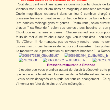
Soit deux cent vingt ans après sa construction la rotonde de La 
Viennois vos r accueillera dans sa magnifique brasserie-restauran
Quelle magnifique restaurant dans un lieu ô combien chargé d'
brasserie festive et créative est un lieu de fête et de bonne hum
l'est parisien mélange gens et genres . Restaurant , salon privati
chacun " sa Rotonde " selon ses envies , ses besoins et son po
Choukroun est raffinée et variée . Chaque samedi soir vous pouve
fruits de mer d'une fraîcheur sans égal venus tout droit , non pa
l'Ile d'Oléron !!! Ne manquez pas de vous y rendre , vous ne se
croyez moi ,
« Les barrières de l'octroi sont ouvertes ! Les port
La maquette de la présentation du restaurant-brasserie " La Rotond
Brasserie-restaurant la Rotonde
J'espère que vous prendrez autant de plaisir à découvrir cette pa
que j'en ai eu à le rédiger . La quartier de La Villette est en pl
, vous serez dépaysés et surpris par tout ce changement . Ce qua
s'inventer un futur de loisirs et d'arte mélangés .