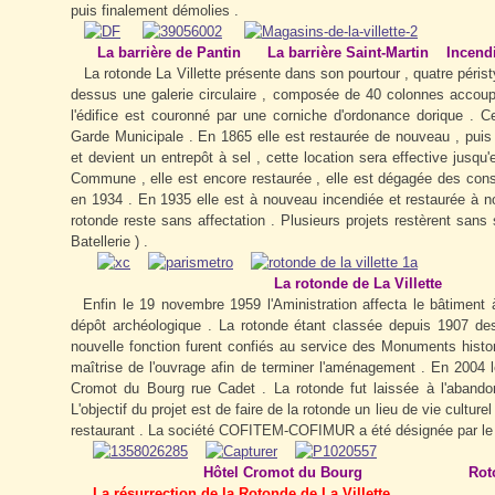
puis finalement démolies .
La barrière de Pantin La barrière Saint-Martin Incen
La rotonde La Villette présente dans son pourtour , quatre péristyl
dessus une galerie circulaire , composée de 40 colonnes accoup
l'édifice est couronné par une corniche d'ordonance dorique . Ce
Garde Municipale . En 1865 elle est restaurée de nouveau , pu
et devient un entrepôt à sel , cette location sera effective jusq
Commune , elle est encore restaurée , elle est dégagée des constr
en 1934 . En 1935 elle est à nouveau incendiée et restaurée à n
rotonde reste sans affectation . Plusieurs projets restèrent san
Batellerie ) .
La rotonde de La Villette
Enfin le 19 novembre 1959 l'Aministration affecta le bâtiment 
dépôt archéologique . La rotonde étant classée depuis 1907 des
nouvelle fonction furent confiés au service des Monuments histori
maîtrise de l'ouvrage afin de terminer l'aménagement . En 2004 le
Cromot du Bourg rue Cadet . La rotonde fut laissée à l'abandon
L'objectif du projet est de faire de la rotonde un lieu de vie cultu
restaurant . La société COFITEM-COFIMUR a été désignée par le co
Hôtel Cromot du Bourg Rotonde d
La résurrection de la Rotonde de La Villette