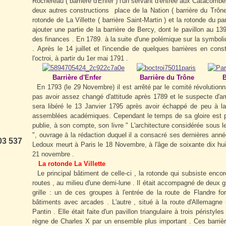
Rochereau ( barrière d'Enfer ) l'un servant d'entrée aux Catacombes e
deux autres constructions place de la Nation ( barrière du Trône 
rotonde de La Villette ( barrière Saint-Martin ) et la rotonde du p
ajouter
une partie de la barrière de Bercy, dont le pavillon au 13
des finances .
En 1789. à la suite d'une polémique sur la symboliqu
. Après le 14 juillet et l'incendie de quelques barrières en con
l'octroi, à partir du 1er mai 1791 .
Barrière d'Enfer Barrière du Trône Barriè
En 1793 (le 29 Novembre) il est arrêté par le comité révolutionn
pas avoir assez changé d'attitude après 1789 et le suspecte d'ami
sera libéré le 13 Janvier 1795 après avoir échappé de peu à la g
assemblées académiques. Cependant le temps de sa gloire est pa
publie, à son compte, son livre " L'architecture considérée sous le
", ouvrage à la rédaction duquel il a consacré ses dernières ann
03 537
Ledoux meurt à Paris le 18 Novembre, à l'âge de soixante dix hui
21 novembre .
La rotonde La Villette
Le principal bâtiment de celle-ci , la rotonde qui subsiste encor
routes , au milieu d'une demi-lune . Il était accompagné de deux gr
grille : un de ces groupes à l'entrée de la route de Flandre for
bâtiments avec arcades . L'autre , situé à la route d'Allemagne 
Pantin . Elle était faite d'un pavillon triangulaire à trois péristy
règne de Charles X par un ensemble plus important . Ces barriè