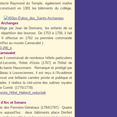
chitecte Raymond du Temple, également maître
onstruisit en 1381 les bâtiments du collège,
Archanges
ollège par Jean de Dormans, les enfants de sa
répartition des bourses. De 1753 à 1758, il fait
. Il effectue en 1762 sa première commande
rd'hui au musée Carnavalet ) .
rnavalet
 il construisait de nombreux hôtels particuliers
l-Lecomte, l'hôtel d'Uzès (1767) et l'hôtel de
ux du baron Haussmann. Remarqué et protégé par
âteau à Louveciennes, il est reçu à l'Académie
uit une brillante carrière privée et publique et
dre, il réalise la cité-usine des salines royales
he Comté. (1775/1778) .
ne d'Arc et Senans
inte des Fermiers-Généraux (1784/1787) . Quatre
re aujourd’hui : deux bâtiments place Denfert