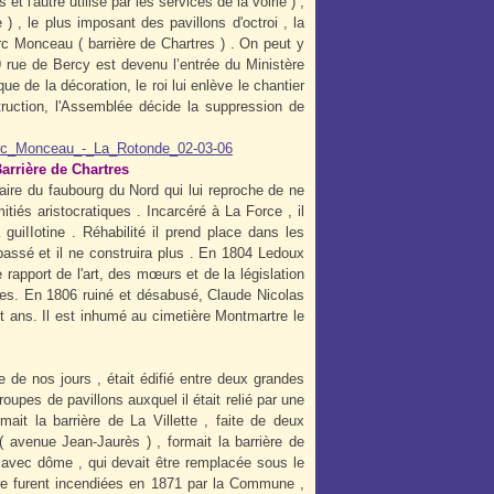
t l'autre utilisé par les services de la voirie ) ,
) , le plus imposant des pavillons d'octroi , la
arc Monceau ( barrière de Chartres ) .
On peut y
9 rue de Bercy est devenu l’entrée du Ministère
e de la décoration, le roi lui enlève le chantier
struction, l'Assemblée décide la suppression de
re de Chartres
aire du faubourg du Nord qui lui reproche de ne
tiés aristocratiques . Incarcéré à La Force , il
uiIIotine . Réhabilité il prend place dans les
ssé et il ne construira plus . En 1804 Ledoux
 rapport de l'art, des mœurs et de la législation
ées. En 1806 ruiné et désabusé, Claude Nicolas
t ans. Il est inhumé au cimetière Montmartre le
e de nos jours , était édifié entre deux grandes
oupes de pavillons auxquel il était relié par une
mait la barrière de La Villette , faite de deux
( avenue Jean-Jaurès ) , formait la barrière de
les avec dôme , qui devait être remplacée sous le
re furent incendiées en 1871 par la Commune ,