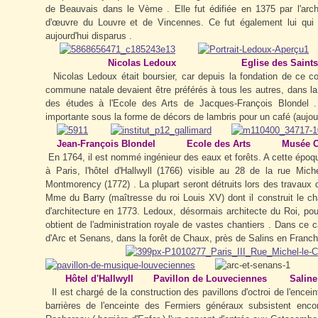
de Beauvais dans le Vème . Elle fut édifiée en 1375 par l'ar
d'œuvre du Louvre et de Vincennes. Ce fut également lui qui c
aujourd'hui disparus .
Nicolas Ledoux Eglise des Saints 
Nicolas Ledoux était boursier, car depuis la fondation de ce c
commune natale devaient être préférés à tous les autres, dans la 
des études à l'Ecole des Arts de Jacques-François Blondel 
importante sous la forme de décors de lambris pour un café (aujou
Jean-François Blondel Ecole des Arts Musée Ca
En 1764, il est nommé ingénieur des eaux et forêts. A cette époque
à Paris, l'hôtel d'Hallwyll (1766) visible au 28 de la rue Miche
Montmorency (1772) . La plupart seront détruits lors des trava
Mme du Barry (maîtresse du roi Louis XV) dont il construit le ch
d'architecture en 1773. Ledoux, désormais architecte du Roi, pours
obtient de l'administration royale de vastes chantiers . Dans ce ca
d'Arc et Senans, dans la forêt de Chaux, près de Salins en Franc
Hôtel d'Hallwyll Pavillon de Louveciennes Sali
Il est chargé de la construction des pavillons d'octroi de l'ence
barrières de l'enceinte des Fermiers généraux subsistent enco