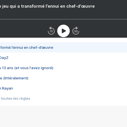
e jeu qui a transformé l’ennui en chef-d’œuvre
nsformé l’ennui en chef-d’œuvre
 DayZ
 a 13 ans (et vous l'avez ignoré)
e (littéralement)
im Rayan
 toutes les règles
s les jeux vidéo
us choquant de Rockstar ? - Le scandale BULLY