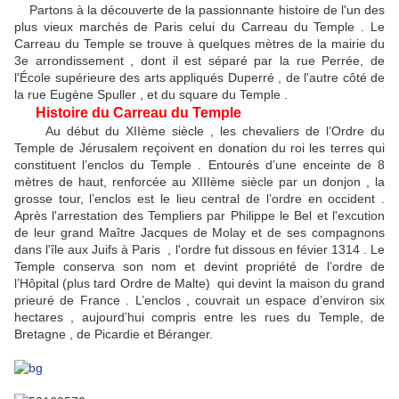
Partons à la découverte de la passionnante histoire de l'un des
plus vieux marchés de Paris celui du Carreau du Temple . Le
Carreau du Temple se trouve à quelques mètres de la mairie du
3e arrondissement , dont il est séparé par la rue Perrée, de
l'École supérieure des arts appliqués Duperré , de l'autre côté de
la rue Eugène Spuller , et du square du Temple .
Histoire du Carreau du Temple
Au début du XIIème siècle , les chevaliers de l’Ordre du
Temple de Jérusalem reçoivent en donation du roi les terres qui
constituent l’enclos du Temple . Entourés d’une enceinte de 8
mètres de haut, renforcée au XIIIème siècle par un donjon , la
grosse tour, l’enclos est le lieu central de l’ordre en occident .
Après l'arrestation des Templiers par Philippe le Bel et l'excution
de leur grand Maître Jacques de Molay et de ses compagnons
dans l'île aux Juifs à Paris , l'ordre fut dissous en févier 1314 . Le
Temple conserva son nom et devint propriété de l’ordre de
l’Hôpital (plus tard Ordre de Malte) qui devint la maison du grand
prieuré de France . L’enclos , couvrait un espace d’environ six
hectares , aujourd’hui compris entre les rues du Temple, de
Bretagne , de Picardie et Béranger.