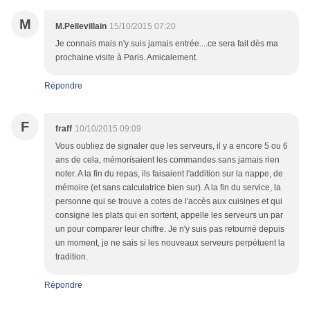
M
M.Pellevillain
15/10/2015 07:20
Je connais mais n'y suis jamais entrée....ce sera fait dès ma
prochaine visite à Paris. Amicalement.
Répondre
F
fraff
10/10/2015 09:09
Vous oubliez de signaler que les serveurs, il y a encore 5 ou 6
ans de cela, mémorisaient les commandes sans jamais rien
noter. A la fin du repas, ils faisaient l'addition sur la nappe, de
mémoire (et sans calculatrice bien sur). A la fin du service, la
personne qui se trouve a cotes de l'accès aux cuisines et qui
consigne les plats qui en sortent, appelle les serveurs un par
un pour comparer leur chiffre. Je n'y suis pas retourné depuis
un moment, je ne sais si les nouveaux serveurs perpétuent la
tradition.
Répondre