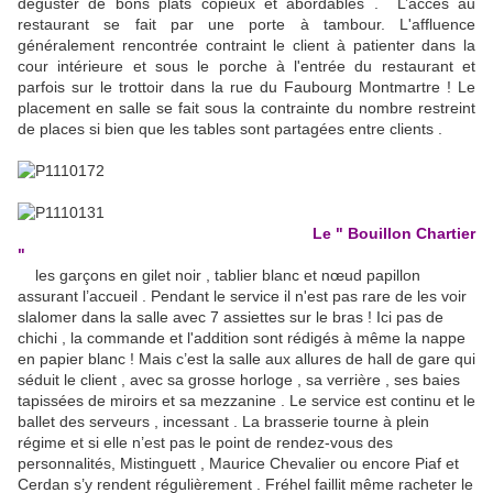
déguster de bons plats copieux et abordables . L’accès au
restaurant se fait par une porte à tambour. L'affluence
généralement rencontrée contraint le client à patienter dans la
cour intérieure et sous le porche à l'entrée du restaurant et
parfois sur le trottoir dans la rue du Faubourg Montmartre ! Le
placement en salle se fait sous la contrainte du nombre restreint
de places si bien que les tables sont partagées entre clients .
Le " Bouillon Chartier
"
les garçons en gilet noir , tablier blanc et nœud papillon
assurant l’accueil . Pendant le service il n'est pas rare de les voir
slalomer dans la salle avec 7 assiettes sur le bras ! Ici pas de
chichi , la commande et l'addition sont rédigés à même la nappe
en papier blanc ! Mais c’est la salle aux allures de hall de gare qui
séduit le client , avec sa grosse horloge , sa verrière , ses baies
tapissées de miroirs et sa mezzanine . Le service est continu et le
ballet des serveurs , incessant . La brasserie tourne à plein
régime et si elle n’est pas le point de rendez-vous des
personnalités, Mistinguett , Maurice Chevalier ou encore Piaf et
Cerdan s’y rendent régulièrement . Fréhel faillit même racheter le