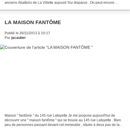
anciens Abattoirs de La Villette aujourd 'hui disparus . On peut encore
apercevoir quelques vestiges...
LA MAISON FANTÔME
Publié le 26/11/2013 à 10:17
Par
jacauber
Maison " fantôme " du 145 rue Lafayette Je me propose aujourd'hui de
découvrir une " maison fantôme " qui se trouve au 145 rue Lafayette . Bien
peu de personnes passant devant cet immeuble , située à deux pas de la
gare du Nord , se rendent compte qu'il...