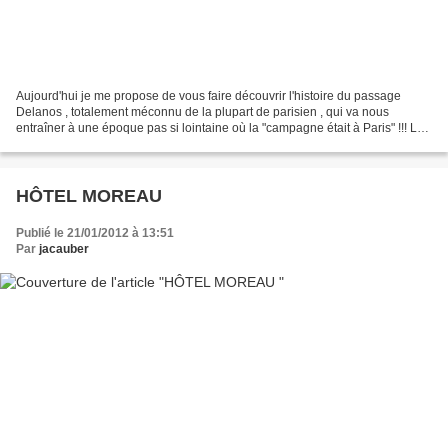
Aujourd'hui je me propose de vous faire découvrir l'histoire du passage
Delanos , totalement méconnu de la plupart de parisien , qui va nous
entraîner à une époque pas si lointaine où la "campagne était à Paris" !!! Le
Passage Delanos ( du nom du propriétaire...
HÔTEL MOREAU
Publié le 21/01/2012 à 13:51
Par
jacauber