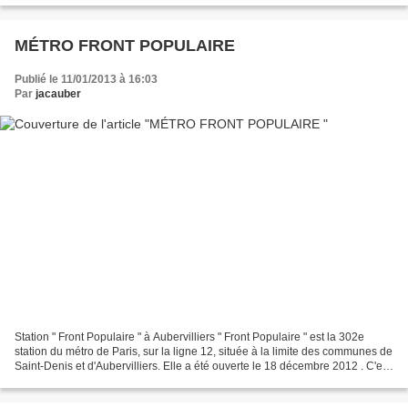
MÉTRO FRONT POPULAIRE
Publié le 11/01/2013 à 16:03
Par
jacauber
Station " Front Populaire " à Aubervilliers " Front Populaire " est la 302e
station du métro de Paris, sur la ligne 12, située à la limite des communes de
Saint-Denis et d'Aubervilliers. Elle a été ouverte le 18 décembre 2012 . C'est
, depuis cette date...