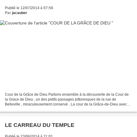
Publié le 12/07/2014 à 07:56
Par
jacauber
Cour de la Grâce de Dieu Partons ensemble à la découverte de la Cour de
la Grace de Dieu , un des petits passages pittoresques de la rue de
Belleville , miraculeusement conservé . La cour de la Grâce-de-Dieu avec
son passage cocher monumental typique...
LE CARREAU DU TEMPLE
Publié le 23/06/2014 à 11:01