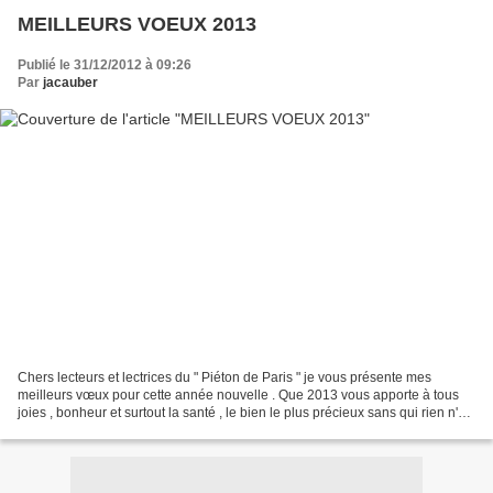
MEILLEURS VOEUX 2013
Publié le 31/12/2012 à 09:26
Par
jacauber
Chers lecteurs et lectrices du " Piéton de Paris " je vous présente mes
meilleurs vœux pour cette année nouvelle . Que 2013 vous apporte à tous
joies , bonheur et surtout la santé , le bien le plus précieux sans qui rien n'est
possible . J'espère vous...