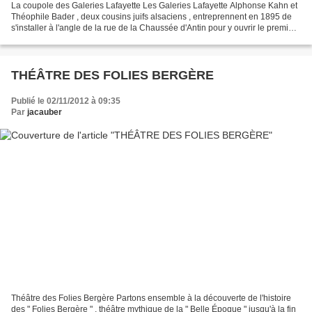
La coupole des Galeries Lafayette Les Galeries Lafayette Alphonse Kahn et
Théophile Bader , deux cousins juifs alsaciens , entreprennent en 1895 de
s'installer à l'angle de la rue de la Chaussée d'Antin pour y ouvrir le premier
magasin des Galeries Lafayette...
THÉÂTRE DES FOLIES BERGÈRE
Publié le 02/11/2012 à 09:35
Par
jacauber
Théâtre des Folies Bergère Partons ensemble à la découverte de l'histoire
des " Folies Bergère " , théâtre mythique de la " Belle Époque " jusqu'à la fin