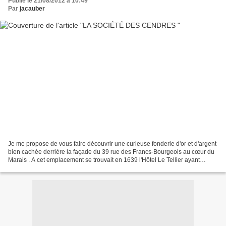
Publié le 21/08/2012 à 10:49
Par
jacauber
Je me propose de vous faire découvrir une curieuse fonderie d'or et d'argent
bien cachée derrière la façade du 39 rue des Francs-Bourgeois au cœur du
Marais . A cet emplacement se trouvait en 1639 l'Hôtel Le Tellier ayant
appartenu à Philippe de Coulanges...