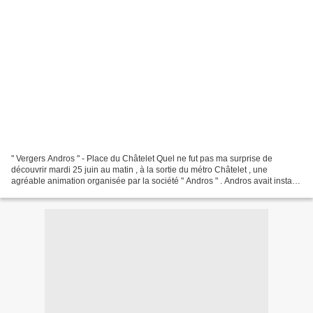
" Vergers Andros " - Place du Châtelet Quel ne fut pas ma surprise de
découvrir mardi 25 juin au matin , à la sortie du métro Châtelet , une
agréable animation organisée par la société " Andros " . Andros avait installé
ses "vergers" en plein Paris ....