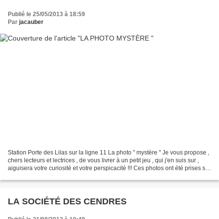
Publié le 25/05/2013 à 18:59
Par
jacauber
Station Porte des Lilas sur la ligne 11 La photo " mystère " Je vous propose ,
chers lecteurs et lectrices , de vous livrer à un petit jeu , qui j'en suis sur ,
aiguisera votre curiosité et votre perspicacité !!! Ces photos ont été prises sur
le quai...
LA SOCIÉTÉ DES CENDRES