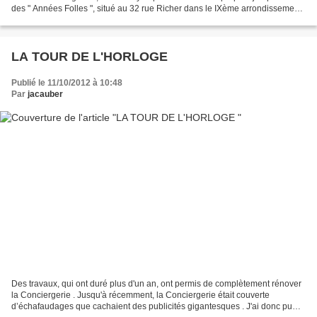
des " Années Folles ", situé au 32 rue Richer dans le IXème arrondissement .
Rue Richer Cette rue...
LA TOUR DE L'HORLOGE
Publié le 11/10/2012 à 10:48
Par
jacauber
Des travaux, qui ont duré plus d'un an, ont permis de complètement rénover
la Conciergerie . Jusqu'à récemment, la Conciergerie était couverte
d’échafaudages que cachaient des publicités gigantesques . J'ai donc pu