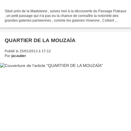
Situé près de la Madeleine , suivez moi à la découverte du Passage Puteaux
, un petit passage qui n'a pas eu la chance de connaître la notoriété des
grandes galeries parisiennes , comme les galeries Vivienne , Colbert ,
Choiseul , des Princes , du grand-cerf...
QUARTIER DE LA MOUZAÏA
Publié le 25/01/2013 à 17:12
Par
jacauber