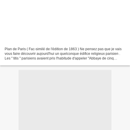
Plan de Paris ( Fac-similé de l'édition de 1863 ) Ne pensez pas que je vais
vous faire découvrir aujourd'hui un quelconque édifice religieux parisien .
Les " titis " parisiens avaient pris l'habitude d'appeler "Abbaye de cinq
pierres " la place où était...